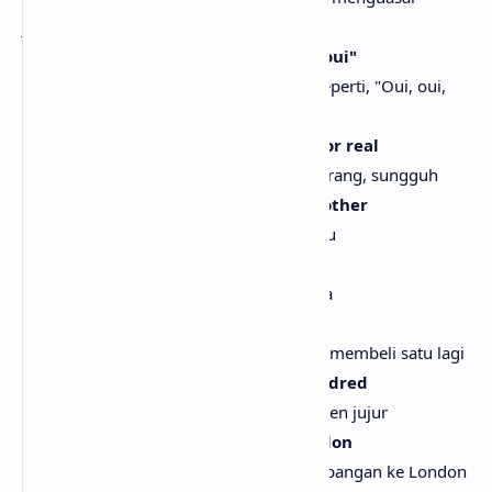
jalanan? Sungguh, yeah
She just text me, like, "Oui, oui, oui, oui"
Dia baru saja mengirim pesan padaku seperti, "Oui, oui,
oui, oui"
We in Paris like two hundred deep, for real
Kami di Paris dengan sekitar dua ratus orang, sungguh
And I went bought a whip for my brother
Dan aku membeli mobil untuk saudaraku
Same body, but two different colors
Bodi yang sama, tapi dua warna berbeda
And I might just tell Kai get another
Dan mungkin aku akan bilang Kai untuk membeli satu lagi
Small price 'cause he kept it one hundred
Harga kecil karena dia tetap seratus persen jujur
And I might book a flight out to London
Dan mungkin aku akan memesan penerbangan ke London