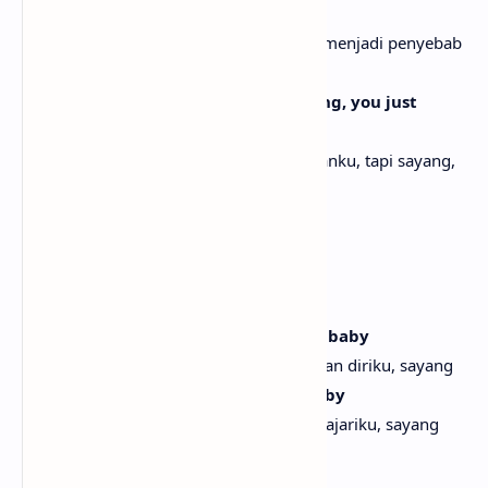
the death of me
Kau bilang pekerjaanku suatu hari akan menjadi penyebab
kehancuranku
They tried to kill me once, but, darling, you just
resurrected me
Mereka pernah mencoba menghancurkanku, tapi sayang,
kau menghidupkanku kembali
[Chorus]
Reach me, baby
Hubungi aku, sayang
Call my phone and say you need me, baby
Telepon aku dan bilang kau membutuhkan diriku, sayang
I'm so green, you gotta teach me, baby
Aku masih sangat baru, kau harus mengajariku, sayang
From Vancouver, you a BC baby
Dari Vancouver, kau gadis BC