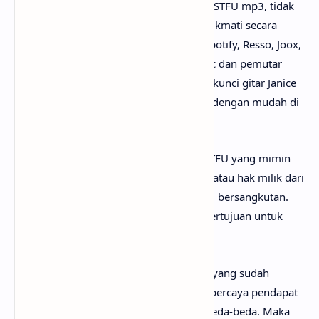
Untuk link download lagu Drake - Janice STFU mp3, tidak
perlu ya? Karena lagunya sudah bisa dinikmati secara
gratis di mana-mana, seperti Youtube, Spotify, Resso, Joox,
SoundCloud, Deezer, iTunes, Apple Music dan pemutar
media online lainnya. Begitu juga untuk kunci gitar Janice
STFU chord, kamu bisa menemukannya dengan mudah di
web sebelah.
Perlu diketahui bahwa lirik lagu Janice STFU yang mimin
sediakan sepenuhnya menjadi hak cipta atau hak milik dari
penulis, artis, band dan label musik yang bersangkutan.
Semua materi yang dipaparkan hanya bertujuan untuk
informasi dan edukasi.
Mungkin kamu tidak setuju dengan apa yang sudah
anaksenja.com
jabarkan, karena mimin percaya pendapat
serta pengetahuan setiap orang itu berbeda-beda. Maka