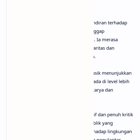
orang yang dekat dengannya.
Verse
pertama mulai berubah menjadi sindiran terhadap
orang-orang di industri musik yang dianggap
mendapatkan keuntungan dari namanya. Ia merasa
banyak orang hanya menumpang popularitas dan
berpura-pura menjadi “OG” atau legenda.
Lirik tentang “karma” dan persaingan musik menunjukkan
kepercayaan dirinya bahwa ia masih berada di level lebih
tinggi dibanding para rivalnya. Ia yakin karya dan
pengaruhnya akan tetap mendominasi.
Verse
kedua menjadi bagian paling agresif dan penuh kritik
sosial. Ia menyindir rapper atau figur publik yang
dianggap hanya berpura-pura peduli terhadap lingkungan
asal mereka demi pencitraan kamera dan popularitas.