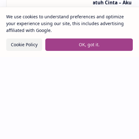
Lirik dan Makna Lagu Ceritanya Jatuh Cinta – Aku
Jeje
We use cookies to understand preferences and optimize
your experience using our site, this includes advertising
affiliated with Google.
Lirik dan Makna Lagu Panasea – Rumahsakit
Cookie Policy
OK, got it.
Labels