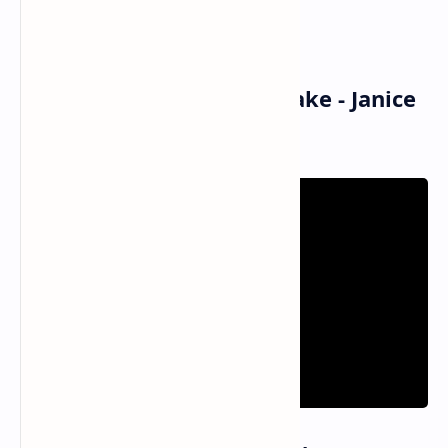
(Ayy, Janice, shut the fuck up)
(Ayy, Janice, diamlah)
Musik dan Vidio Klip Drake - Janice
STFU (MV)