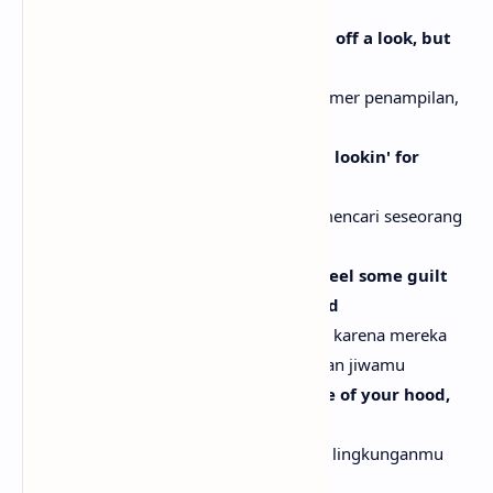
aku tahu mana yang benar-benar asli
You only come home to pose and pop off a look, but
you forgot how it feel
Kau hanya pulang untuk bergaya dan pamer penampilan,
tapi kau lupa rasanya yang sebenarnya
Chi-town, poppin' a pill, go on a drill, lookin' for
someone to kill
Di Chicago, menelan pil, pergi beraksi, mencari seseorang
untuk dibunuh
White kids listen to you 'cause they feel some guilt
and that's how your soul gets fulfilled
Anak-anak kulit putih mendengarkanmu karena mereka
merasa bersalah dan itu yang memuaskan jiwamu
Handin' out turkeys on camera inside of your hood,
then you go back to the hills
Membagikan kalkun di depan kamera di lingkunganmu
lalu kembali ke rumah mewahmu