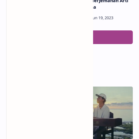
Putri Ariani AGT /
Legend / Terjemahan Arti
Terjemahan Arti & Makna
dan Makna
Posting Komentar
Popular Posts