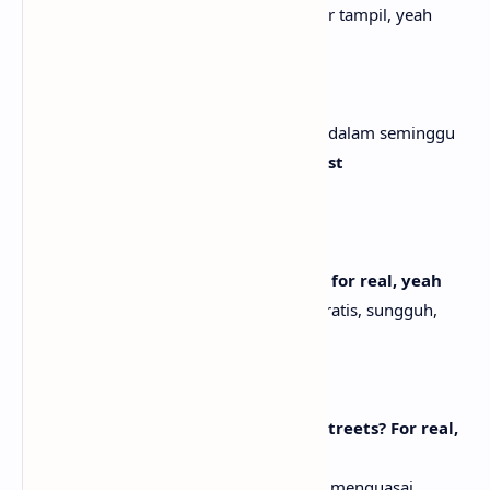
Mereka tahu bagaimana aku benar-benar tampil, yeah
Yeah, yeah
Yeah, yeah
I made way too much in a week
Aku menghasilkan terlalu banyak hanya dalam seminggu
Must be two hundred and fifty at least
Pasti setidaknya dua ratus lima puluh
Like the money just grew off a tree
Seolah uang tumbuh dari pohon
Like the money just came in for free, for real, yeah
Seolah uang datang begitu saja secara gratis, sungguh,
yeah
MRI machine scannin' my knee
Mesin MRI memindai lututku
Like how long you been runnin' the streets? For real,
yeah
Seperti bertanya sudah berapa lama kau menguasai