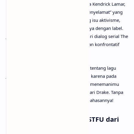
Sebagian besar isi lagu diarahkan kepada Kendrick Lamar,
dengan Drake mempertanyakan citra “penyelamat” yang
melekat pada dirinya serta menyinggung isu aktivisme,
basis penggemar, dan hubungan bisnisnya dengan label.
Judul “Janice STFU” sendiri terinspirasi dari dialog serial The
Sopranos, memperkuat atmosfer sinis dan konfrontatif
yang menjadi inti lagu tersebut.
Mungkin kamu sudah sangat penasaran tentang lagu
Janice STFU artinya apa? Tak perlu galau, karena pada
kesempatan kali ini
anaksenja.com
akan menemanimu
mencari tahu maksud lagu Janice STFU dari Drake. Tanpa
berlama-lama lagi, mari kita mulai pembahasannya!
Arti Makna Lagu Janice STFU dari
Drake