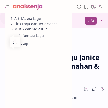
Gunakan fitur
Arti Makna Lagu
Bookmark
untuk menyimpan
Info!
bacaanmu di lain waktu
Lirik Lagu dan Terjemahan
Musik dan Vidio Klip
Informasi Lagu
Penutup
Analisis
Lagu
Beranda
Lirik dan Makna Lagu Janice
STFU – Drake (Terjemahan &
Arti Lengkap)