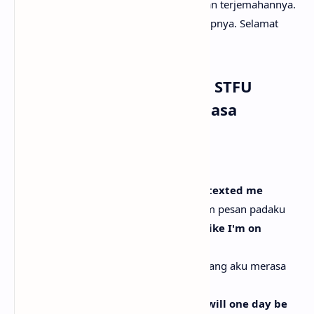
menyediakan Drake - Janice STFU lirik dan terjemahannya.
Tak lupa juga beserta musik dan vidio klipnya. Selamat
menyimak!
Lirik Lagu Drake - Janice STFU
dengan Terjemahan Bahasa
Indonesia
[Intro]
Emiliana, it's been so long since you texted me
Emiliana, sudah lama sejak kau mengirim pesan padaku
I finally took a break and now I feel like I'm on
ecstasy
Akhirnya aku mengambil jeda dan sekarang aku merasa
seperti melayang
You say what my work means to me will one day be