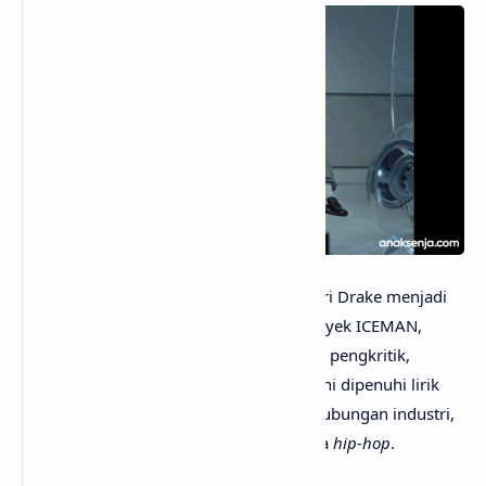
anaksenja.com
– Lagu “Janice STFU” dari Drake menjadi
salah satu
track
paling agresif dalam proyek ICEMAN,
melanjutkan serangannya terhadap para pengkritik,
industri musik, dan rival-rivalnya. Lagu ini dipenuhi lirik
tajam yang menyinggung citra publik, hubungan industri,
hingga dinamika kekuasaan dalam dunia
hip-hop
.