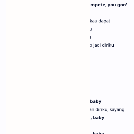
Funny thing is that they ain't gon' compete, you gon'
get yours while I'm doin' me
Lucunya mereka tak akan bisa bersaing, kau dapat
bagianmu sementara aku tetap jadi diriku
You gon' get yours while I'm doin' me
Kau dapat bagianmu sementara aku tetap jadi diriku
(Ayy, Janice, shut the fuck up)
(Ayy, Janice, diamlah)
[Chorus]
Reach me, baby
Hubungi aku, sayang
Call my phone and say you need me, baby
Telepon aku dan bilang kau membutuhkan diriku, sayang
Thought they had me in a deep sleep, baby
Mereka kira aku tertidur lelap, sayang
I'm still scorchin' hot in these streets, baby