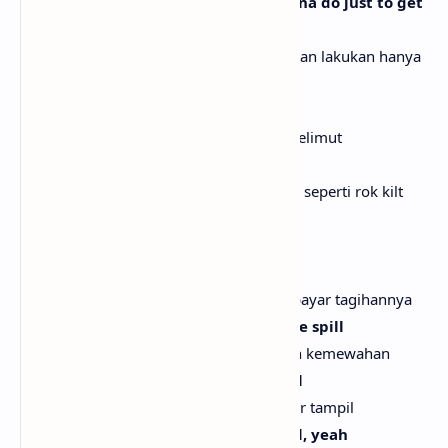
How many more interviews y'all gonna do just to get
Ice to chill? Damn
Berapa banyak wawancara lagi yang kalian lakukan hanya
untuk membuat Ice tenang? Sial
They tryna cover it up like a quilt
Mereka mencoba menutupinya seperti selimut
'Rari go skrrt on a boy like a kilt
Ferrari melaju cepat melewati seseorang seperti rok kilt
Kept it a hundred on paper like Wilt
Tetap seratus di atas kertas seperti Wilt
Trickin' it off on her, payin' her bill
Menghamburkan uang untuknya, membayar tagihannya
That's just how I do the sauce and the spill
Begitulah caraku menunjukkan gaya dan kemewahan
These hoes know how I pop it for real
Mereka tahu bagaimana aku benar-benar tampil
These hoes know how I pop it for real, yeah