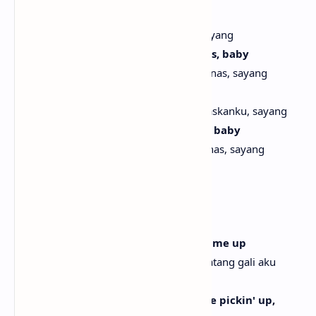
Pull up Maybach, beep-beep, baby
Datang dengan Maybach, beep-beep, sayang
And my shit came with the heat seats, baby
Dan mobilku datang dengan kursi pemanas, sayang
Swear my label gotta free me, baby
Aku bersumpah labelku harus membebaskanku, sayang
Blow on me just like some green tea, baby
Hembuskan padaku seperti teh hijau panas, sayang
Ayy, ayy
Ayy, ayy
[Verse 1]
Ayy, buried alive, someone come dig me up
Ayy, terkubur hidup-hidup, seseorang datang gali aku
keluar
If I call up your shawty right now, she pickin' up,