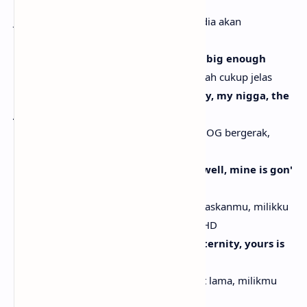
yeah
Jika aku menelepon gadismu sekarang, dia akan
mengangkatnya, yeah
You boys got big off my name, that's big enough
Kalian jadi besar karena namaku, itu sudah cukup jelas
We know how you OGs rockin' already, my nigga, the
jig is up
Kami sudah tahu bagaimana kalian para OG bergerak,
semuanya sudah terbongkar
They say the truth will set you free, well, mine is gon'
stream while you watch in HD
Mereka bilang kebenaran akan membebaskanmu, milikku
akan diputar saat kau menonton dalam HD
They say that karma could take an eternity, yours is
droppin' the same night as me
Mereka bilang karma bisa datang sangat lama, milikmu
datang di malam yang sama denganku