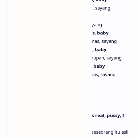
Aku masih membara panas di jalanan ini, sayang
Pull up Maybach, beep-beep, baby
Datang dengan Maybach, beep-beep, sayang
And my shit came with the heat seats, baby
Dan mobilku datang dengan kursi pemanas, sayang
See-through shirt, I get a sneak peek, baby
Baju transparan, aku mendapat sedikit intipan, sayang
Blow on me just like some green tea, baby
Hembuskan padaku seperti teh hijau panas, sayang
Ayy, ayy
Ayy, ayy
[Verse 2]
Tired of all of y'all tellin' me niggas is real, pussy, I
know when it's real
Lelah dengan kalian semua yang bilang seseorang itu asli,