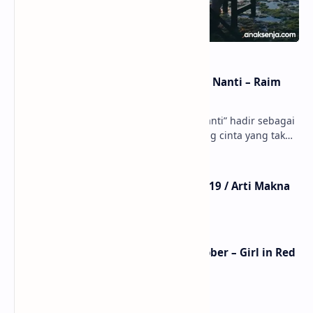
Lirik dan Makna Lagu Dunia Yang Nanti – Raim
Laode
anaksenja.com – Lagu “Dunia Yang Nanti” hadir sebagai
ungkapan perasaan yang jujur tentang cinta yang tak
selalu bisa dimiliki. Mengangkat kisah du…
Lirik Lagu Mistikus Cinta – Dewa 19 / Arti Makna
dan MV
Lirik Lagu We Fell In Love In October – Girl in Red
/ Terjemahan Arti dan Makna