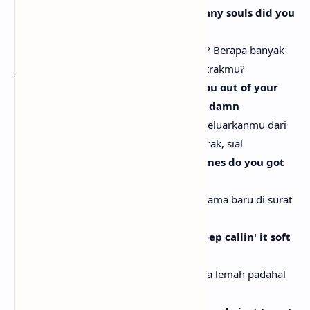
How many houses you build? How many souls did you
heal off the back of your deal?
Berapa banyak rumah yang kau bangun? Berapa banyak
jiwa yang kau sembuhkan dari hasil kontrakmu?
Difference between niggas gettin' you out of your
deal and lettin' you out of your deal, damn
Ada perbedaan antara orang yang mengeluarkanmu dari
kontrak dan membebaskanmu dari kontrak, sial
Against your will, how many new names do you got
on your will? Damn
Melawan kehendakmu, berapa banyak nama baru di surat
warisanmu? Sial
How many more times is y'all gon' keep callin' it soft
when it's silk? Damn
Berapa kali lagi kalian akan menyebutnya lemah padahal
itu sutra? Sial