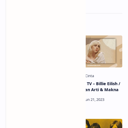
Related Posts
Lirik Lagu Diamonds (Eye
Lirik Lagu TV – Billie Eilish /
To Eye)– Rihanna /
Terjemahan Arti & Makna
Terjemahan Arti dan
Makna