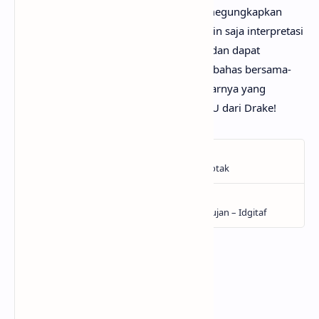
dari itu, mimin persilakan kamu untuk megungkapkan
pendapatmu di kolom komentar. Mungkin saja interpretasi
lagu Janice STFU darimu jauh lebih baik dan dapat
bermanfaat bagi yang lainnya. Mari kita bahas bersama-
sama hingga menemukan makna sebenarnya yang
tersembunyi di balik lirik lagu Janice STFU dari Drake!