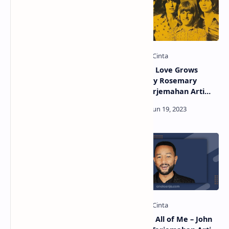
Lirik Lagu Bad Guy – Billie
Lirik Lagu Love Grows
Eilish / Terjemahan Arti &
(Where My Rosemary
Makna
Goes) / Terjemahan Arti
dan Makna
Lirik Lagu Loneliness –
Lirik Lagu All of Me – John