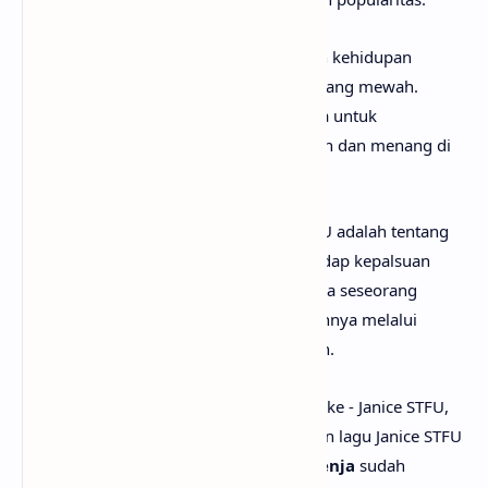
Di sisi lain, lagu ini juga memperlihatkan kehidupan
glamor penuh uang, perjalanan, dan barang mewah.
Namun semua flex itu terasa seperti cara untuk
menunjukkan bahwa ia berhasil bertahan dan menang di
dunia yang keras.
Secara keseluruhan, lirik lagu Janice STFU adalah tentang
tekanan popularitas, rasa frustrasi terhadap kepalsuan
industri dan lingkungan sekitar, serta cara seseorang
mempertahankan identitas dan kekuatannya melalui
kesuksesan, ego, dan gaya hidup mewah.
Setelah mengetahui apa makna lagu Drake - Janice STFU,
mungkin kamu juga ingin tau terjemahan lagu Janice STFU
secara rinci? Tenang saja, karena
anaksenja
sudah