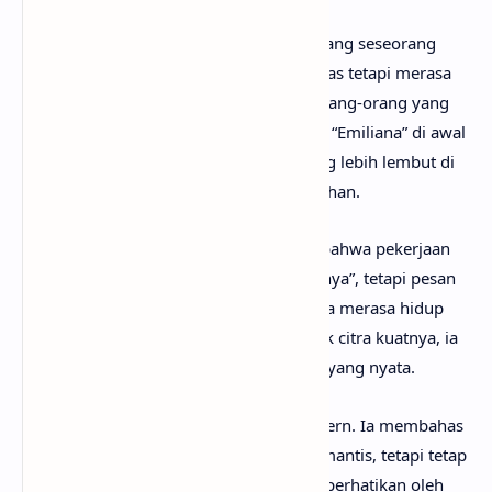
Lirik lagu Janice STFU menceritakan tentang seseorang
yang sedang berada di puncak popularitas tetapi merasa
lelah dengan tekanan, kepalsuan, dan orang-orang yang
memanfaatkan dirinya. Kehadiran sosok “Emiliana” di awal
lagu memberi sedikit sisi emosional yang lebih lembut di
tengah suasana penuh ego dan kemewahan.
Pada
intro
, tokoh dalam lagu mengaku bahwa pekerjaan
dan tekanan hidup hampir “membunuhnya”, tetapi pesan
dari orang yang dicintainya membuatnya merasa hidup
kembali. Ini menunjukkan bahwa di balik citra kuatnya, ia
tetap membutuhkan koneksi emosional yang nyata.
Chorus
dipenuhi gaya flex khas rap modern. Ia membahas
mobil mewah, status, dan hubungan romantis, tetapi tetap
menyisipkan rasa ingin dipahami dan diperhatikan oleh