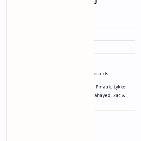
Informasi Lagu Janice STFU
Artis
Drake
Dirilis
15 Mei 2026
Album
ICEMAN (2026)
Genre
Rap
Lisensi
OVO Sound & Republic Records
b4u, Björn Yttling, Drake, Finatik, Lykke
Ditulis
Li, Rick Nowels, Rogét Chahayed, Zac &
GoodbyeCalev
Penutup