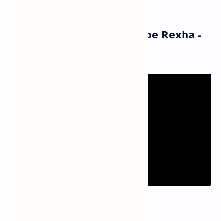
menari
Musik dan Vidio Klip Bebe Rexha -
Hysteria (MV)
Informasi Lagu Hysteria