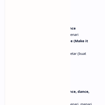
Hysteria in the crowd
Histeria di tengah kerumunan
Got the world in a trance
Membuat dunia terhipnotis
Hysteria, make 'em dance, dance, dance
Histeria, buat mereka menari, menari, menari
Turn it up (Turn it up), make it bounce (Make it
bounce)
Naikkan volumenya (naikkan), buat bergetar (buat
bergetar)
Hysteria in the club
Histeria di dalam klub
Got the world in a trance
Membuat dunia terhipnotis
Hysteria, make 'em dance, dance, dance, dance,
dance
Histeria, buat mereka menari, menari, menari, menari,