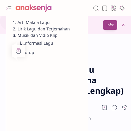
Gunakan fitur
Arti Makna Lagu
Bookmark
untuk menyimpan
Info!
bacaanmu di lain waktu
Lirik Lagu dan Terjemahan
Musik dan Vidio Klip
Informasi Lagu
Penutup
Analisis
Lagu
Beranda
Lirik dan Makna Lagu
Hysteria – Bebe Rexha
(Terjemahan & Arti Lengkap)