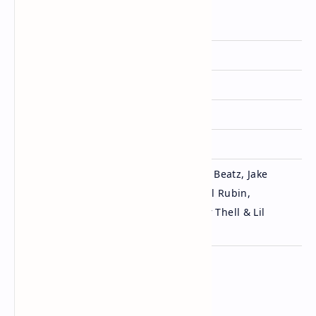
Artis
Bebe Rexha
Dirilis
3 April 2026
Album
Dirty Blonde (2026)
Genre
Electronic, Pop
Lisensi
Bebe Rexha Music LLC
Bebe Rexha, Boaz van de Beatz, Jake
Torrey, Jean Baptiste, Karl Rubin,
Ditulis
Matluck, DJ Replay, Victor Thell & Lil
Eddie
Penutup