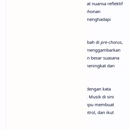
suasana pesta. Pada bagian awal, terdapat nuansa reflektif
dan bahkan sedikit gelap, dengan permohonan
perlindungan seolah seseorang sedang menghadapi
situasi yang tidak pasti atau berisiko.
Namun, suasana tersebut langsung berubah di
pre-chorus
,
di mana “lights off” dan “chain reaction” menggambarkan
transisi menuju dunia lain—kemungkinan besar suasana
klub atau pesta—di mana energi mulai meningkat dan
orang-orang mulai larut dalam suasana.
Bagian
chorus
menjadi inti dari lagu ini, dengan kata
“hysteria” sebagai simbol euforia massal. Musik di sini
digambarkan sebagai sesuatu yang mampu membuat
semua orang terhipnotis, kehilangan kontrol, dan ikut
menari tanpa henti.