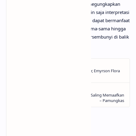
dari itu, mimin persilakan kamu untuk megungkapkan
pendapatmu di kolom komentar. Mungkin saja interpretasi
lagu Hysteria darimu jauh lebih baik dan dapat bermanfaat
bagi yang lainnya. Mari kita bahas bersama-sama hingga
menemukan makna sebenarnya yang tersembunyi di balik
lirik lagu Hysteria dari Bebe Rexha!