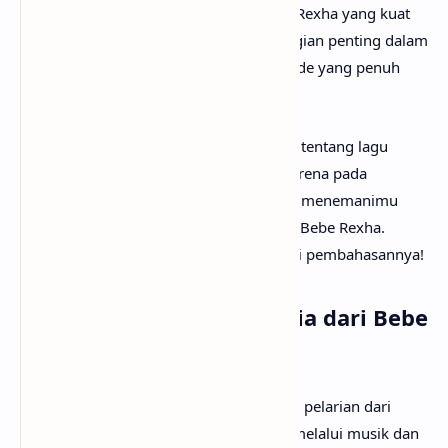
menampilkan karakter vokal khas Bebe Rexha yang kuat
sekaligus ekspresif. Lagu ini menjadi bagian penting dalam
membangun atmosfer album Dirty Blonde yang penuh
dinamika dan eksplorasi perasaan.
Mungkin kamu sudah sangat penasaran tentang lagu
Hysteria artinya apa? Tak perlu galau, karena pada
kesempatan kali ini
anaksenja.com
akan menemanimu
mencari tahu maksud lagu Hysteria dari Bebe Rexha.
Tanpa berlama-lama lagi, mari kita mulai pembahasannya!
Arti Makna Lagu Hysteria dari Bebe
Rexha
Lirik lagu Hysteria menceritakan tentang pelarian dari
realitas menuju euforia dan kebebasan melalui musik dan