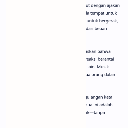
Verse
kedua memperkuat suasana tersebut dengan ajakan
langsung untuk ikut bergabung. Tidak ada tempat untuk
diam atau ragu—semua orang didorong untuk bergerak,
bersenang-senang, dan melepaskan diri dari beban
pikiran.
Pre-chorus
yang diulang kembali menegaskan bahwa
pengalaman ini bersifat kolektif, seperti reaksi berantai
yang menyebar dari satu orang ke orang lain. Musik
menjadi medium yang menyatukan semua orang dalam
satu energi yang sama.
Bagian
outro
menutup lagu dengan pengulangan kata
“dance”, menegaskan bahwa inti dari semua ini adalah
ekspresi bebas melalui gerakan dan musik—tanpa
batasan, tanpa beban.