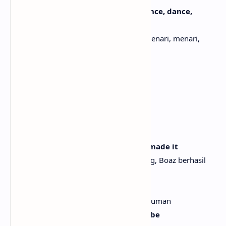
Hysteria, make 'em dance, dance, dance, dance,
dance
Histeria, buat mereka menari, menari, menari, menari,
menari
[Verse 2]
Why you on the wall? (Hey)
Kenapa kamu di pinggir? (hey)
Meet me on the floor (Hey)
Temui aku di lantai (hey)
Let's get elevated 'cause baby, Boaz made it
Mari kita naikkan suasana karena, sayang, Boaz berhasil
melakukannya
Turn that frown right upside down
Balikkan ekspresi sedih itu menjadi senyuman
And bang your head, don't kill the vibe