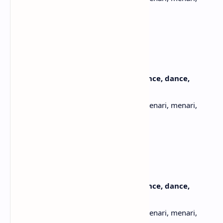
menari
[Outro]
Dance
Menari
Hysteria, make 'em dance, dance, dance, dance,
dance
Histeria, buat mereka menari, menari, menari, menari,
menari
Dance
Menari
Dance
Menari
Hysteria, make 'em dance, dance, dance, dance,
dance
Histeria, buat mereka menari, menari, menari, menari,