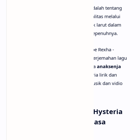
Secara keseluruhan, lirik lagu Hysteria adalah tentang
euforia, kebebasan, dan pelarian dari realitas melalui
musik, di mana setiap orang diajak untuk larut dalam
energi kolektif dan menikmati momen sepenuhnya.
Setelah mengetahui apa makna lagu Bebe Rexha -
Hysteria, mungkin kamu juga ingin tau terjemahan lagu
Hysteria secara rinci? Tenang saja, karena
anaksenja
sudah menyediakan Bebe Rexha - Hysteria lirik dan
terjemahannya. Tak lupa juga beserta musik dan vidio
klipnya. Selamat menyimak!
Lirik Lagu Bebe Rexha - Hysteria
dengan Terjemahan Bahasa
Indonesia