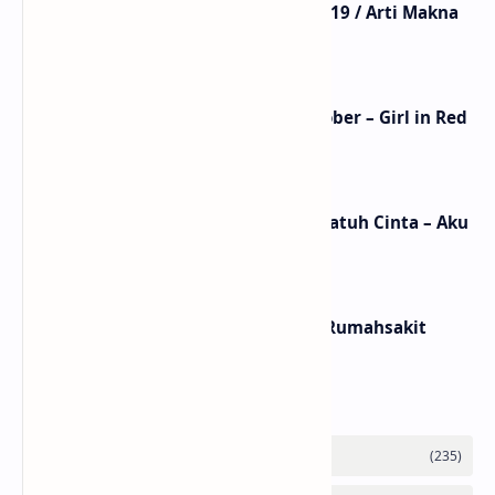
Lirik Lagu Mistikus Cinta – Dewa 19 / Arti Makna
dan MV
Lirik Lagu We Fell In Love In October – Girl in Red
/ Terjemahan Arti dan Makna
Lirik dan Makna Lagu Ceritanya Jatuh Cinta – Aku
Jeje
Lirik dan Makna Lagu Panasea – Rumahsakit
Labels