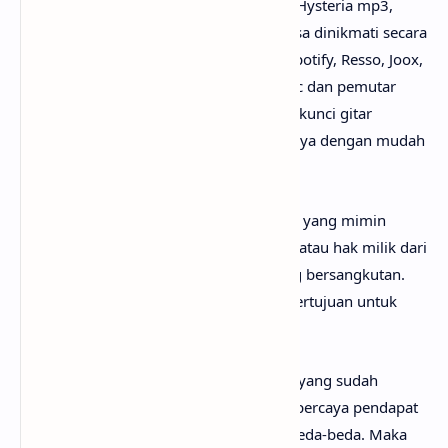
Untuk link download lagu Bebe Rexha - Hysteria mp3,
tidak perlu ya? Karena lagunya sudah bisa dinikmati secara
gratis di mana-mana, seperti Youtube, Spotify, Resso, Joox,
SoundCloud, Deezer, iTunes, Apple Music dan pemutar
media online lainnya. Begitu juga untuk kunci gitar
Hysteria chord, kamu bisa menemukannya dengan mudah
di web sebelah.
Perlu diketahui bahwa lirik lagu Hysteria yang mimin
sediakan sepenuhnya menjadi hak cipta atau hak milik dari
penulis, artis, band dan label musik yang bersangkutan.
Semua materi yang dipaparkan hanya bertujuan untuk
informasi dan edukasi.
Mungkin kamu tidak setuju dengan apa yang sudah
anaksenja.com
jabarkan, karena mimin percaya pendapat
serta pengetahuan setiap orang itu berbeda-beda. Maka