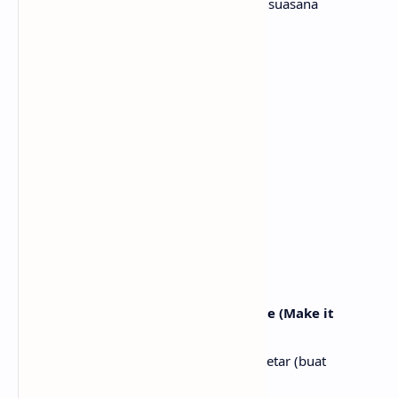
Dan goyangkan kepalamu, jangan rusak suasana
Put that shit in overdrive
Masukkan semuanya ke mode penuh
[Pre-Chorus]
Lights off, what just happened?
Lampu mati, apa yang baru saja terjadi?
It's a chain reaction
Ini adalah reaksi berantai
Tap in, what you waiting for?
Ikutlah, apa yang kau tunggu?
[Chorus]
Turn it up (Turn it up), make it bounce (Make it
bounce)
Naikkan volumenya (naikkan), buat bergetar (buat
bergetar)