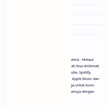
Genre
Pop
Lisensi
datrecs
Ditulis
Aria Ardikoesoema
Penutup
Untuk link download lagu Aria Ardikoesoema - Melaut
mp3, tidak perlu ya? Karena lagunya sudah bisa dinikmati
secara gratis di mana-mana, seperti Youtube, Spotify,
Resso, Joox, SoundCloud, Deezer, iTunes, Apple Music dan
pemutar media online lainnya. Begitu juga untuk kunci
gitar Melaut
chord
, kamu bisa menemukannya dengan
mudah di web sebelah.