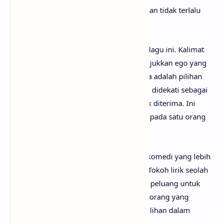
menunjukkan pendekatan yang ringan dan tidak terlalu
serius dalam membangun hubungan.
Bagian
chorus
menjadi inti dari karakter lagu ini. Kalimat
“sempurnanya aku untuk dirimu” menunjukkan ego yang
tinggi, di mana tokoh lirik merasa dirinya adalah pilihan
terbaik. Bahkan ia menyebut orang yang didekati sebagai
“biasa saja,” namun tetap santai jika tidak diterima. Ini
memperlihatkan sikap tidak bergantung pada satu orang
dan merasa punya banyak pilihan.
Pada bagian
post-chorus
, muncul unsur komedi yang lebih
kuat dengan penyebutan banyak nama. Tokoh lirik seolah
menolak beberapa orang dan membuka peluang untuk
yang lain. Ini menggambarkan citra seseorang yang
merasa populer dan dikelilingi banyak pilihan dalam