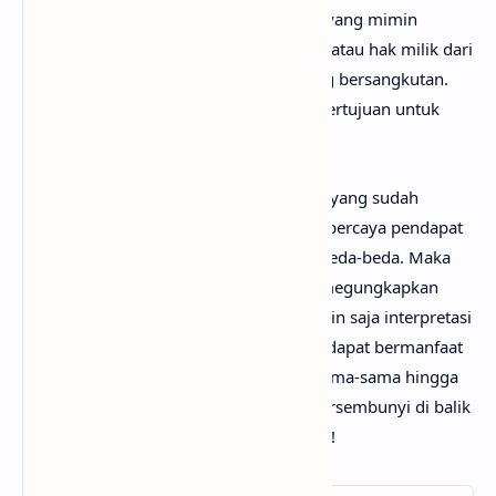
Perlu diketahui bahwa lirik lagu Melaut yang mimin
sediakan sepenuhnya menjadi hak cipta atau hak milik dari
penulis, artis, band dan label musik yang bersangkutan.
Semua materi yang dipaparkan hanya bertujuan untuk
informasi dan edukasi.
Mungkin kamu tidak setuju dengan apa yang sudah
anaksenja.com
jabarkan, karena mimin percaya pendapat
serta pengetahuan setiap orang itu berbeda-beda. Maka
dari itu, mimin persilakan kamu untuk megungkapkan
pendapatmu di kolom komentar. Mungkin saja interpretasi
lagu Melaut darimu jauh lebih baik dan dapat bermanfaat
bagi yang lainnya. Mari kita bahas bersama-sama hingga
menemukan makna sebenarnya yang tersembunyi di balik
lirik lagu Melaut dari Aria Ardikoesoema!