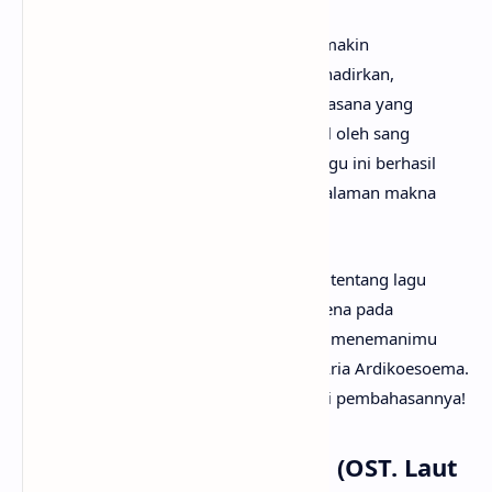
Kehadiran “Melaut” dalam
teaser
film semakin
memperkuat nuansa emosional yang dihadirkan,
mengiringi potongan adegan dengan suasana yang
mendalam. Meski dipilih secara personal oleh sang
sutradara melalui platform streaming, lagu ini berhasil
menyatu dengan cerita, menambah kedalaman makna
dalam perjalanan kisah Laut Bercerita.
Mungkin kamu sudah sangat penasaran tentang lagu
Melaut artinya apa? Tak perlu galau, karena pada
kesempatan kali ini
anaksenja.com
akan menemanimu
mencari tahu maksud lagu Melaut dari Aria Ardikoesoema.
Tanpa berlama-lama lagi, mari kita mulai pembahasannya!
Arti Makna Lagu Melaut (OST. Laut