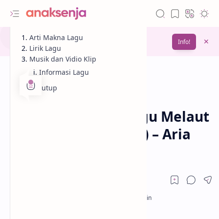
Gunakan fitur
Arti Makna Lagu
Bookmark
untuk menyimpan
Info!
bacaanmu di lain waktu
Lirik Lagu
Musik dan Vidio Klip
Informasi Lagu
Penutup
Analisis
Lagu
Beranda
Lirik dan Makna Lagu Melaut
(OST. Laut Bercerita) – Aria
Ardikoesoema