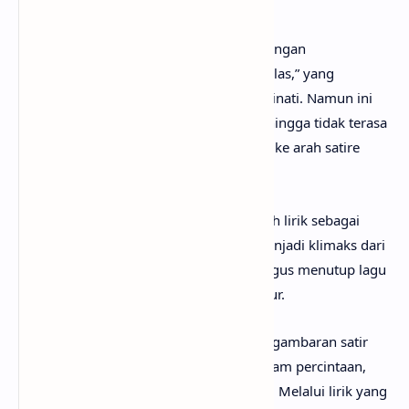
percintaan.
Bridge
memperkuat karakter tersebut dengan
menyebutkan “tujuh ribu pesan tak kubalas,” yang
menandakan dirinya merasa sangat diminati. Namun ini
disampaikan dengan gaya bercanda, sehingga tidak terasa
sombong secara serius, melainkan lebih ke arah satire
terhadap fenomena sosial.
Bagian
outro
menegaskan identitas tokoh lirik sebagai
“bintang” dalam hidup orang lain. Ini menjadi klimaks dari
rasa percaya diri yang berlebihan, sekaligus menutup lagu
dengan nada yang playful dan menghibur.
Secara keseluruhan, lagu Melaut adalah gambaran satir
tentang rasa percaya diri yang tinggi dalam percintaan,
dikemas dengan humor dan gaya santai. Melalui lirik yang