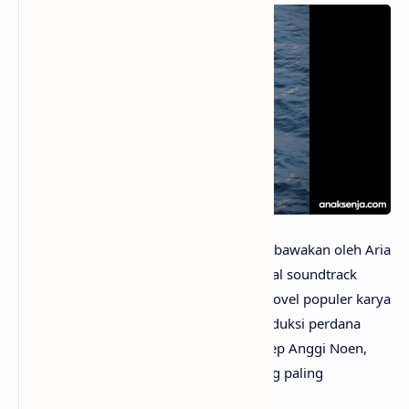
anaksenja.com
– Lagu “Melaut” yang dibawakan oleh Aria
Ardikoesoema menjadi salah satu original soundtrack
(OST) film Laut Bercerita, adaptasi dari novel populer karya
Leila S. Chudori. Film ini merupakan produksi perdana
Pal8 Pictures yang disutradarai oleh Yosep Anggi Noen,
sekaligus menjadi salah satu proyek yang paling
dinantikan pada tahun 2026.