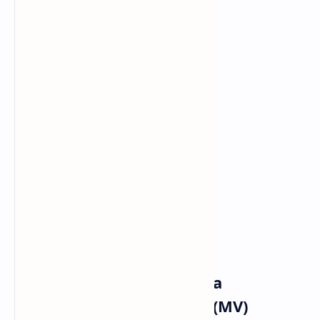
Sendiri, sepi
Tak mampu berdiri
Sendiri, sepi
Hati tak berganti
Sendiri, sepi
Tak mampu berdiri
Tak mampu berdiri
Tapi, resahku
Teredam tulisanmu
Tapi, resahku
Teredam tulisanmu
Musik dan Vidio Klip Aria
Ardikoesoema - Melaut (MV)