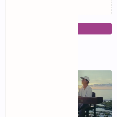
Arti Makna Lagu Opalite –
Lirik Lagu The Life of a
Taylor Swift / Terjemahan
Showgirl – Taylor Swift,
Lirik
Sabrina Carpenter /
Terjemahan Arti dan
Makna
Arti Makna Lagu
Lirik Lagu Ruin The
CANCELLED! – Taylor Swift /
Friendship – Taylor Swift /