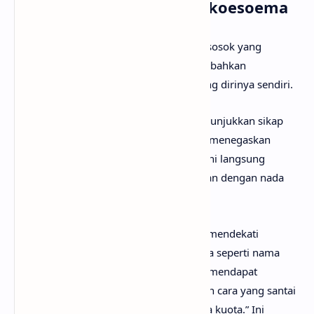
Bercerita) dari Aria Ardikoesoema
Lirik lagu Melaut menceritakan tentang sosok yang
memiliki rasa percaya diri sangat tinggi, bahkan
cenderung berlebihan dalam memandang dirinya sendiri.
Pada bagian
intro
, tokoh lirik sudah menunjukkan sikap
tersebut dengan kalimat bercanda yang menegaskan
bahwa mereka merasa sangat tampan. Ini langsung
memberi kesan bahwa lagu ini dibawakan dengan nada
humor dan tidak sepenuhnya serius.
Pada bait pertama, tokoh lirik mencoba mendekati
seseorang dengan pertanyaan sederhana seperti nama
dan tempat tinggal. Namun ketika tidak mendapat
respons, ia malah menyimpulkan dengan cara yang santai
dan lucu, seperti menyalahkan “tidak ada kuota.” Ini