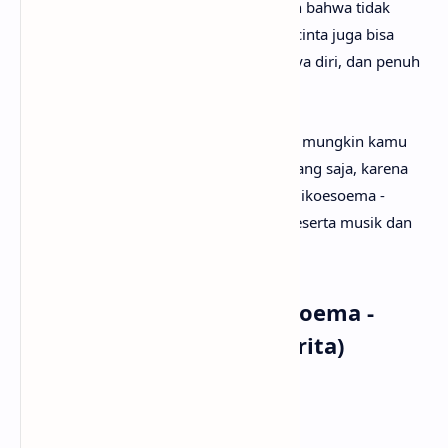
ringan dan jenaka, lagu ini menunjukkan bahwa tidak
semua lagu cinta harus serius—kadang cinta juga bisa
dibawakan dengan cara yang fun, percaya diri, dan penuh
candaan.
Setelah mengetahui makna lagu Melaut, mungkin kamu
ingin segera menyanyikan lagunya? Tenang saja, karena
anaksenja
sudah menyediakan Aria Ardikoesoema -
Melaut lirik lengkapnya. Tak lupa juga beserta musik dan
vidio klipnya. Selamat menyimak!
Lirik Lagu Aria Ardikoesoema -
Melaut (OST. Laut Bercerita)
Duduk menatap wajah monokrom
Sayup mata, garis rambutmu