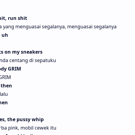
it, run shit
apa yang menguasai segalanya, menguasai segalanya
, uh
ks on my sneakers
nda centang di sepatuku
oody GRIM
 GRIM
 then
lalu
then
des, thе pussy whip
ba pink, mobil cewek itu