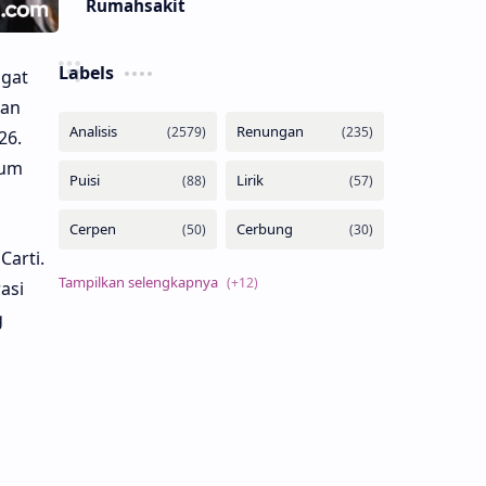
Rumahsakit
Labels
ngat
san
26.
bum
Carti.
asi
g
,