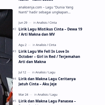
anaksenja.com – Lagu “Dunia Yang
Nanti” hadir sebagai ungkapan
perasaan yang jujur tentang cinta yang
tak selalu bisa dimiliki. Mengangkat
kisah du…
Lirik Lagu Mistikus Cinta – Dewa 19
/ Arti Makna dan MV
Lirik Lagu We Fell In Love In
October – Girl in Red / Terjemahan
Arti dan Makna
Lirik dan Makna Lagu Ceritanya
Jatuh Cinta – Aku Jeje
Lirik dan Makna Lagu Panasea –