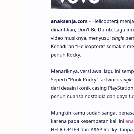
anaksenja.com
– Helicopter$ menj
dinantikan, Don’t Be Dumb. Lagu ini 
video musiknya, menyusul
single
pemb
Kehadiran “Helicopter$” semakin m
penuh Rocky.
Menariknya, versi awal lagu ini se
Seperti “Punk Rocky”, artwork
single
dari desain ikonik casing PlayStati
penuh nuansa nostalgia dan gaya fut
Mungkin kamu sudah sangat penasara
karena pada kesempatan kali ini
ana
HELICOPTER dari A$AP Rocky. Tanpa 