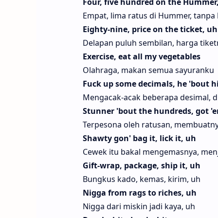
Four, five hundred on the Hummer,
Empat, lima ratus di Hummer, tanpa
Eighty-nine, price on the ticket, uh
Delapan puluh sembilan, harga tiket
Exercise, eat all my vegetables
Olahraga, makan semua sayuranku
Fuck up some decimals, he 'bout h
Mengacak-acak beberapa desimal, di
Stunner 'bout the hundreds, got 'e
Terpesona oleh ratusan, membuatny
Shawty gon' bag it, lick it, uh
Cewek itu bakal mengemasnya, menji
Gift-wrap, package, ship it, uh
Bungkus kado, kemas, kirim, uh
Nigga from rags to riches, uh
Nigga dari miskin jadi kaya, uh