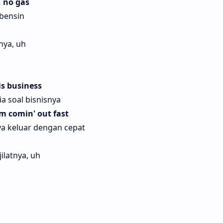
 no gas
 bensin
nya, uh
is business
a soal bisnisnya
m comin' out fast
a keluar dengan cepat
latnya, uh