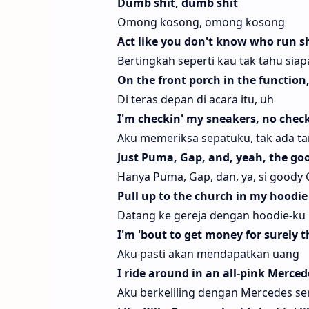
Dumb shit, dumb shit
Omong kosong, omong kosong
Act like you don't know who run sh
Bertingkah seperti kau tak tahu si
On the front porch in the function
Di teras depan di acara itu, uh
I'm checkin' my sneakers, no chec
Aku memeriksa sepatuku, tak ada ta
Just Puma, Gap, and, yeah, the g
Hanya Puma, Gap, dan, ya, si goody
Pull up to the church in my hoodie
Datang ke gereja dengan hoodie-ku 
I'm 'bout to get money for surely 
Aku pasti akan mendapatkan uang
I ridе around in an all-pink Merce
Aku berkeliling dengan Mercedes ser