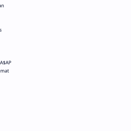
an
s
 A$AP
amat