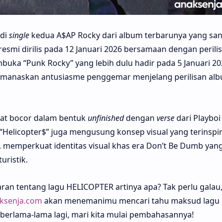
adi
single
kedua A$AP Rocky dari album terbarunya yang sa
resmi dirilis pada 12 Januari 2026 bersamaan dengan perili
uka “Punk Rocky” yang lebih dulu hadir pada 5 Januari 20
emanaskan antusiasme penggemar menjelang perilisan al
mpat bocor dalam bentuk
unfinished
dengan
verse
dari Playboi 
“Helicopter$” juga mengusung konsep visual yang terinspir
on, memperkuat identitas visual khas era Don’t Be Dumb yan
uristik.
n tentang lagu HELICOPTER artinya apa? Tak perlu galau
ksenja.com
akan menemanimu mencari tahu maksud lagu
berlama-lama lagi, mari kita mulai pembahasannya!