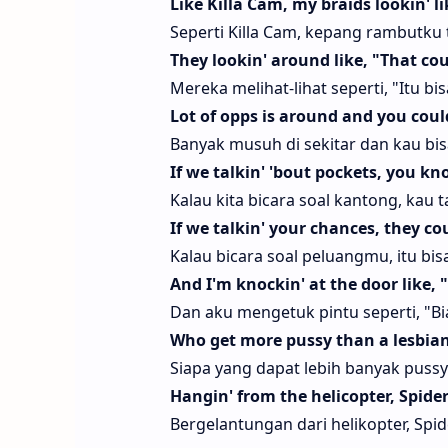
Like Killa Cam, my braids lookin' li
Seperti Killa Cam, kepang rambutku te
They lookin' around like, "That co
Mereka melihat-lihat seperti, "Itu bi
Lot of opps is around and you cou
Banyak musuh di sekitar dan kau bisa
If we talkin' 'bout pockets, you k
Kalau kita bicara soal kantong, kau 
If we talkin' your chances, they co
Kalau bicara soal peluangmu, itu bisa
And I'm knockin' at the door like, 
Dan aku mengetuk pintu seperti, "B
Who get more pussy than a lesbia
Siapa yang dapat lebih banyak pussy
Hangin' from the helicopter, Spid
Bergelantungan dari helikopter, Spi