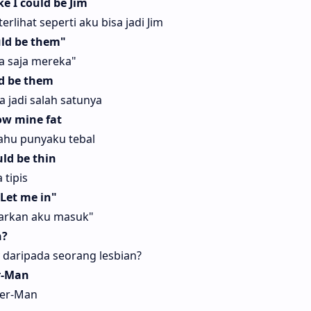
ke I could be Jim
rlihat seperti aku bisa jadi Jim
uld be them"
sa saja mereka"
ld be them
 jadi salah satunya
now mine fat
tahu punyaku tebal
uld be thin
 tipis
"Let me in"
iarkan aku masuk"
n?
 daripada seorang lesbian?
er-Man
der-Man