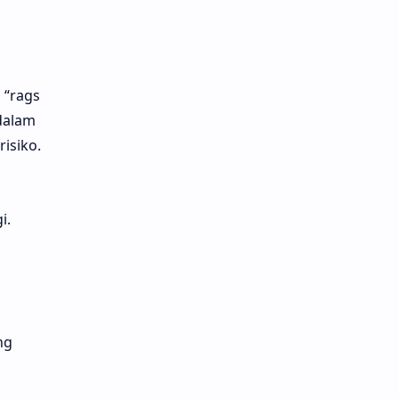
 “rags
dalam
isiko.
i.
ng