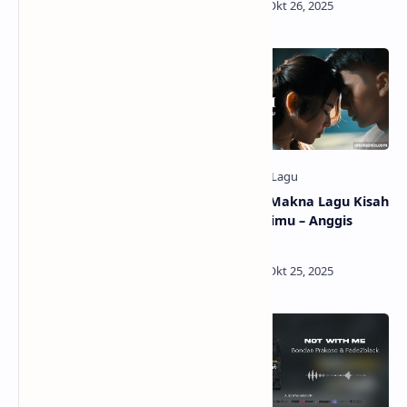
Lirik Lagu Wanting You Is
Lirik dan Makna Lagu Kisah
Not A Crime – Mario A /
Tanpa Dirimu – Anggis
Terjemahan Arti dan
Devaki
Makna