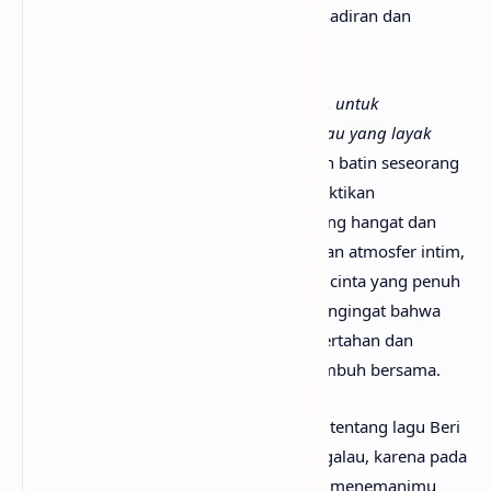
dengan kata manis, melainkan lewat kehadiran dan
ketulusan yang konsisten.
Lirik utama seperti
“Beri aku kesempatan, untuk
membuktikan, Ku mampu bahagiakan, Kau yang layak
diperjuangkan ”
merefleksikan pergulatan batin seseorang
yang tak memaksa namun ingin membuktikan
kesetiaannya. Aransemen pop balada yang hangat dan
vokal Stevan yang emosional menciptakan atmosfer intim,
menyentuh pendengar dengan realisme cinta yang penuh
pengertian dan harapan. Lagu ini jadi pengingat bahwa
cinta sejati adalah tentang keberanian bertahan dan
memberi ruang satu sama lain untuk tumbuh bersama.
Mungkin kamu sudah sangat penasaran tentang lagu Beri
Aku Kesempatan artinya apa? Tak perlu galau, karena pada
kesempatan kali ini
anaksenja.com
akan menemanimu