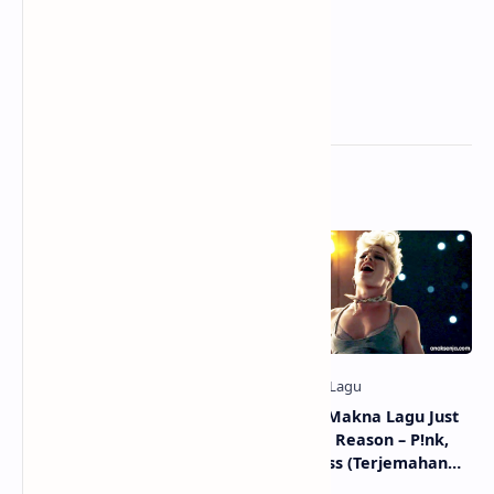
Related Posts
Lirik dan Makna Lagu
Lirik dan Makna Lagu Just
Pussy Palace – Lily Allen
Give Me a Reason – P!nk,
(Terjemahan & Arti
Nate Ruess (Terjemahan
Lengkap)
dan Arti Lengkap)