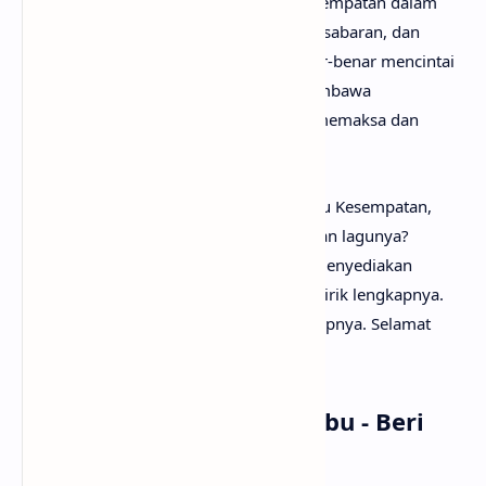
ungkapan tulus tentang permintaan kesempatan dalam
cinta, yang memperlihatkan harapan, kesabaran, dan
penegasan bahwa seseorang yang benar-benar mencintai
akan berusaha sekuat tenaga untuk membawa
kebahagiaan bagi pasangannya, tanpa memaksa dan
dengan kejujuran hati.
Setelah mengetahui makna lagu Beri Aku Kesempatan,
mungkin kamu ingin segera menyanyikan lagunya?
Tenang saja, karena
anaksenja
sudah menyediakan
Stevan Pasaribu - Beri Aku Kesempatan lirik lengkapnya.
Tak lupa juga beserta musik dan vidio klipnya. Selamat
menyimak!
Lirik Lagu Stevan Pasaribu - Beri
Aku Kesempatan