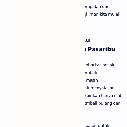
mencari tahu maksud lagu Beri Aku Kesempatan dari
Stevan Pasaribu. Tanpa berlama-lama lagi, mari kita mulai
pembahasannya!
Arti Makna Lagu Beri Aku
Kesempatan dari Stevan Pasaribu
Lirik lagu Beri Aku Kesempatan menggambarkan sosok
yang menyadari sulitnya membangun kembali
kepercayaan karena luka masa lalu yang masih
membekas. Tokoh lirik dengan rendah hati menyatakan
bahwa ia tak membawa janji kosong, melainkan hanya niat
yang tulus untuk menjadi alasan si dia kembali pulang dan
berbahagia.
Terdapat permohonan agar diberi kesempatan untuk