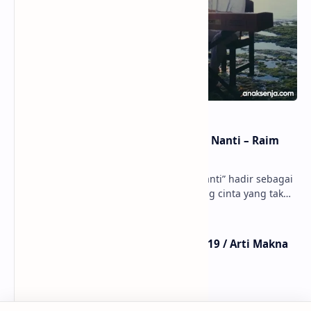
Lirik dan Makna Lagu Dunia Yang Nanti – Raim
Laode
anaksenja.com – Lagu “Dunia Yang Nanti” hadir sebagai
ungkapan perasaan yang jujur tentang cinta yang tak
selalu bisa dimiliki. Mengangkat kisah du…
Lirik Lagu Mistikus Cinta – Dewa 19 / Arti Makna
dan MV
Lirik dan Makna Lagu Ceritanya Jatuh Cinta – Aku