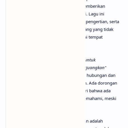
membuktikan bahwa dirinya mampu memberikan
kebahagiaan kepada orang yang ia cintai. Lagu ini
menekankan pentingnya kesabaran dan pengertian, serta
penegasan bahwa sang tokoh adalah orang yang tidak
akan pernah pergi dan selalu ada sebagai tempat
sandaran.
Pengulangan lirik
"Beri aku kesempatan untuk
membuktikan"
dan
"Kau yang layak diperjuangkan"
menunjukkan tekad kuat untuk menjaga hubungan dan
memberikan yang terbaik bagi pasangan. Ada dorongan
untuk melihat ke samping dan menyadari bahwa ada
seseorang yang setia menunggu dan memahami, meski
segala ragu dan ketakutan masih ada.
Secara keseluruhan, Beri Aku Kesempatan adalah