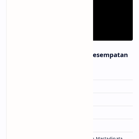
Informasi Lagu Beri Aku Kesempatan
Artis
Stevan Pasaribu
Dirilis
29 Oktober 2025
Album
-
Genre
Pop
Lisensi
Musica Studios
Ditulis
Arlan Djoewarsa & Adrian Martadinata