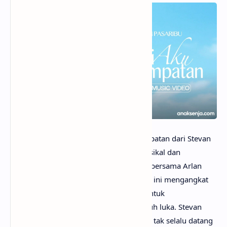
anaksenja.com
– Lagu Beri Aku Kesempatan dari Stevan
Pasaribu menampilkan kedewasaan musikal dan
emosionalnya yang matang. Diciptakan bersama Arlan
Djoewarsa dan Adrian Martadinata, lagu ini mengangkat
tema cinta yang tulus dan perjuangan untuk
mempertahankan hubungan meski penuh luka. Stevan
menyampaikan pesan bahwa cinta sejati tak selalu datang