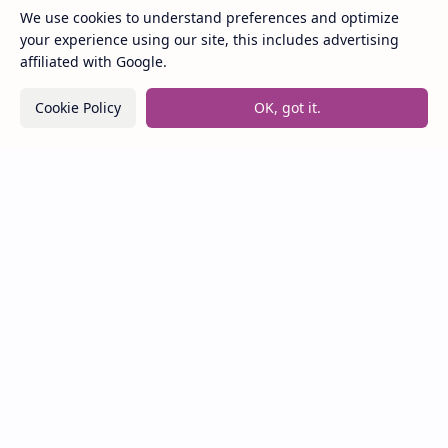
We use cookies to understand preferences and optimize
Jeje
your experience using our site, this includes advertising
affiliated with Google.
Lirik Lagu Loser – Tame Impala / Terjemahan Arti
Cookie Policy
OK, got it.
dan Makna
Lirik dan Makna Lagu Panasea – Rumahsakit
Labels