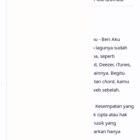
Penutup
Untuk link download lagu Stevan Pasaribu - Beri Aku
Kesempatan mp3, tidak perlu ya? Karena lagunya sudah
bisa dinikmati secara gratis di mana-mana, seperti
Youtube, Spotify, Resso, Joox, SoundCloud, Deezer, iTunes,
Apple Music dan pemutar media online lainnya. Begitu
juga untuk kunci gitar Beri Aku Kesempatan
chord
, kamu
bisa menemukannya dengan mudah di web sebelah.
Perlu diketahui bahwa lirik lagu Beri Aku Kesempatan yang
mimin sediakan sepenuhnya menjadi hak cipta atau hak
milik dari penulis, artis, band dan label musik yang
bersangkutan. Semua materi yang dipaparkan hanya
bertujuan untuk informasi dan edukasi.