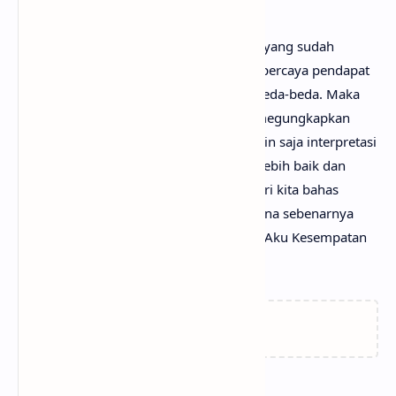
Mungkin kamu tidak setuju dengan apa yang sudah
anaksenja.com
jabarkan, karena mimin percaya pendapat
serta pengetahuan setiap orang itu berbeda-beda. Maka
dari itu, mimin persilakan kamu untuk megungkapkan
pendapatmu di kolom komentar. Mungkin saja interpretasi
lagu Beri Aku Kesempatan darimu jauh lebih baik dan
dapat bermanfaat bagi yang lainnya. Mari kita bahas
bersama-sama hingga menemukan makna sebenarnya
yang tersembunyi di balik lirik lagu Beri Aku Kesempatan
dari Stevan Pasaribu!