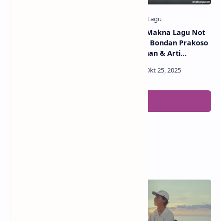
Lirik dan Makna Lagu Free
Lirik dan Makna Lagu Not
– Rumi, Jinu (Terjemahan &
With Me – Bondan Prakoso
Arti Lengkap)
(Terjemahan & Arti
Lengkap)
Posting Komentar
Popular Posts