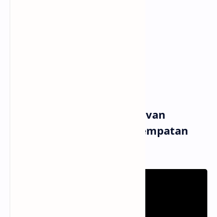
Untuk membuktikan
Ku mampu bahagiakan
Semoga
Kau ingat
Ada aku yang tak pernah berhenti
Ingin Paham
Musik dan Vidio Klip Stevan
Pasaribu - Beri Aku Kesempatan
(MV)