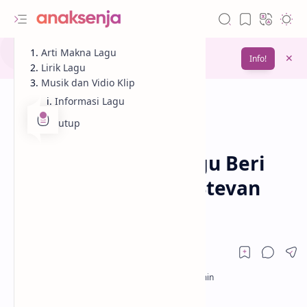
Gunakan fitur
Arti Makna Lagu
Bookmark
untuk menyimpan
Info!
bacaanmu di lain waktu
Lirik Lagu
Musik dan Vidio Klip
Informasi Lagu
Penutup
Analisis
Lagu
Beranda
Lirik dan Makna Lagu Beri
Aku Kesempatan – Stevan
Pasaribu