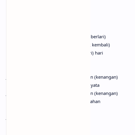
Berdiri, teman
Dengan harapan (dengan harapan)
Berdiri, teman
Tak usah berharap lebih 'tuk berlari ('tuk berlari)
Mungkin hari ini tak pernah kembali (tak kembali)
Bеrjalanlah perlahan menyelеsaikan (hari) hari
Hari (hari), hari (hari), hari
Jangan jadikan (jangan jadikan) kenangan (kenangan)
Teka-teka hidup (teka-teka hidup) yang nyata
Jangan jadikan (jangan jadikan) kenangan (kenangan)
Teruslah berjalan (teruslah berjalan) perlahan
Jangan kau jadikan satu kenangan
Yang memilukan, berdiri, teman
Jalan begitu panjang terbentang