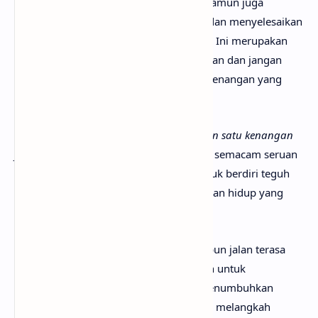
banyak agar tidak terluka lebih dalam, namun juga
mengingatkan untuk berjalan perlahan dan menyelesaikan
hari demi hari dengan penuh kesabaran. Ini merupakan
ajakan untuk menghilangkan segala beban dan jangan
menjadikan pengalaman pahit sebagai kenangan yang
memilukan.
Pengulangan kalimat
“Jangan kau jadikan satu kenangan
yang memilukan, berdiri teman ”
menjadi semacam seruan
penyemangat, mengajak pendengar untuk berdiri teguh
sebagai teman dalam menjalani perjalanan hidup yang
panjang dan tidak pasti.
Lirik ini juga menegaskan bahwa meskipun jalan terasa
panjang dan penuh liku, tidak ada alasan untuk
melewatinya tanpa harapan. Lagu ini menumbuhkan
optimisme dan motivasi agar tetap terus melangkah