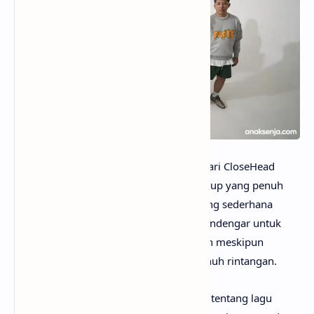
anaksenja.com
– Lagu Berdiri Teman dari CloseHead
menyajikan kisah tentang perjalanan hidup yang penuh
teka-teki dan tantangan. Dengan lirik yang sederhana
namun mendalam, lagu ini mengajak pendengar untuk
tetap tegar dan tidak kehilangan harapan meskipun
menghadapi jalan yang panjang dan penuh rintangan.
Mungkin kamu sudah sangat penasaran tentang lagu