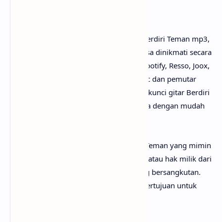
Penutup
Untuk link download lagu Closehead - Berdiri Teman mp3,
tidak perlu ya? Karena lagunya sudah bisa dinikmati secara
gratis di mana-mana, seperti Youtube, Spotify, Resso, Joox,
SoundCloud, Deezer, iTunes, Apple Music dan pemutar
media online lainnya. Begitu juga untuk kunci gitar Berdiri
Teman
chord
, kamu bisa menemukannya dengan mudah
di web sebelah.
Perlu diketahui bahwa lirik lagu Berdiri Teman yang mimin
sediakan sepenuhnya menjadi hak cipta atau hak milik dari
penulis, artis, band dan label musik yang bersangkutan.
Semua materi yang dipaparkan hanya bertujuan untuk
informasi dan edukasi.