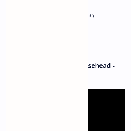
Jalan begitu panjang terbentang
Jangan kau lewatkan tanpa harapan (oh-oh)
Berdiri, teman
Berdiri, teman (oh-oh)
Berdiri, teman
Musik dan Vidio Klip Closehead -
Berdiri Teman (MV)