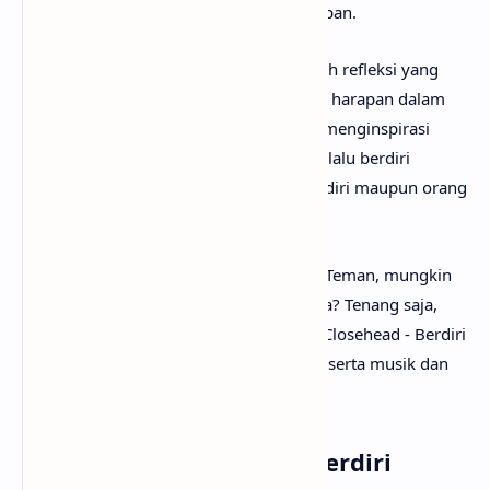
dengan hati yang tabah dan penuh harapan.
Secara keseluruhan, Berdiri Teman adalah refleksi yang
penuh semangat tentang ketabahan dan harapan dalam
menghadapi perjalanan hidup. Lagu ini menginspirasi
pendengar untuk tidak menyerah dan selalu berdiri
sebagai sahabat terbaik bagi dirinya sendiri maupun orang
lain di sepanjang jalan kehidupan.
Setelah mengetahui makna lagu Berdiri Teman, mungkin
kamu ingin segera menyanyikan lagunya? Tenang saja,
karena
anaksenja
sudah menyediakan Closehead - Berdiri
Teman lirik lengkapnya. Tak lupa juga beserta musik dan
vidio klipnya. Selamat menyimak!
Lirik Lagu Closehead - Berdiri