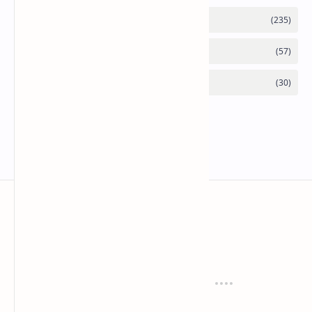
anaksenja.com
Mengindahkan dunia dengan sastra
Tentang
Regulasi
About
Privacy