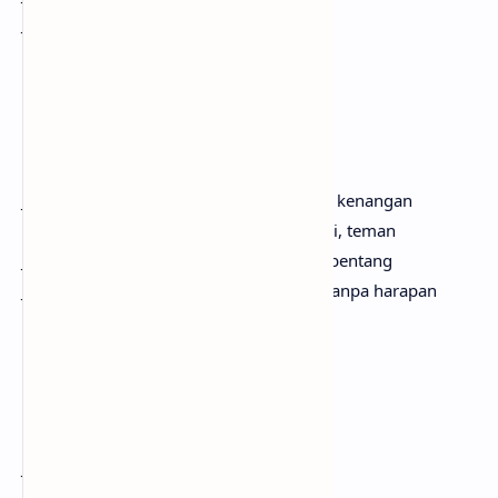
Jangan kau lewatkan tanpa harapan
Berdiri, teman (oh, berdiri, teman)
Dengan harapan (dengan harapan)
Berdiri, teman (berdiri, teman)
Jangan kau jadikan (jangan jadikan) satu kenangan
Yang memilukan (satu kenangan), berdiri, teman
Jalan begitu (berdiri, teman) panjang terbentang
Jangan kau lewatkan (dengan harapan) tanpa harapan
Berdiri, teman
Berdiri, teman
Berdiri, teman (oh-oh)
Jangan kau jadikan satu kenangan
Yang memilukan, berdiri, teman (oh-oh)