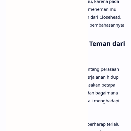
Berdiri Teman artinya apa? Tak perlu galau, karena pada
kesempatan kali ini
anaksenja.com
akan menemanimu
mencari tahu maksud lagu Berdiri Teman dari Closehead.
Tanpa berlama-lama lagi, mari kita mulai pembahasannya!
Arti Makna Lagu Berdiri Teman dari
Closehead
Lirik lagu Berdiri Teman menceritakan tentang perasaan
lelah dan kerapuhan saat menghadapi perjalanan hidup
yang tidak selalu mulus. Tokoh lirik merasakan betapa
beratnya langkah yang harus ditempuh dan bagaimana
hati kadang melemah ketika harus kembali menghadapi
kenyataan yang sulit.
Lagu ini memberikan pesan untuk tidak berharap terlalu