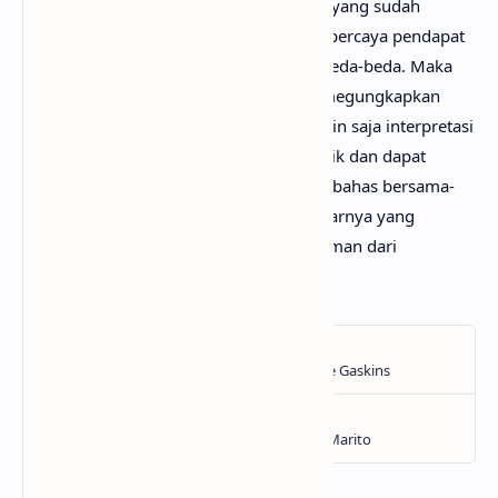
Mungkin kamu tidak setuju dengan apa yang sudah
anaksenja.com
jabarkan, karena mimin percaya pendapat
serta pengetahuan setiap orang itu berbeda-beda. Maka
dari itu, mimin persilakan kamu untuk megungkapkan
pendapatmu di kolom komentar. Mungkin saja interpretasi
lagu Berdiri Teman darimu jauh lebih baik dan dapat
bermanfaat bagi yang lainnya. Mari kita bahas bersama-
sama hingga menemukan makna sebenarnya yang
tersembunyi di balik lirik lagu Berdiri Teman dari
Closehead!