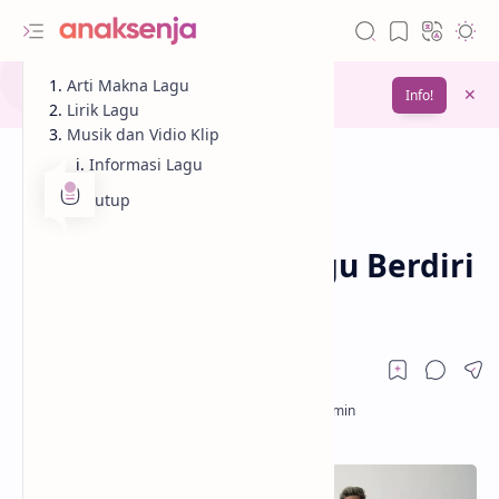
Gunakan fitur
Arti Makna Lagu
Bookmark
untuk menyimpan
Info!
bacaanmu di lain waktu
Lirik Lagu
Musik dan Vidio Klip
Informasi Lagu
Penutup
Analisis
Lagu
Beranda
Lirik dan Makna Lagu Berdiri
Teman – Closehead