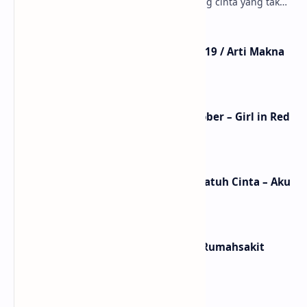
ungkapan perasaan yang jujur tentang cinta yang tak
selalu bisa dimiliki. Mengangkat kisah du…
Lirik Lagu Mistikus Cinta – Dewa 19 / Arti Makna
dan MV
Lirik Lagu We Fell In Love In October – Girl in Red
/ Terjemahan Arti dan Makna
Lirik dan Makna Lagu Ceritanya Jatuh Cinta – Aku
Jeje
Lirik dan Makna Lagu Panasea – Rumahsakit
Labels