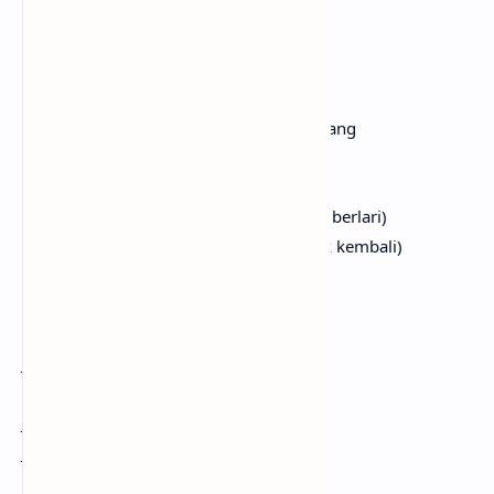
Teman
Kering kerontang jalan yang terbentang
Teka-teki hidup apa lagi ini?
Hati pun melemah saat 'kan kembali pulang
Pulang
Tak usah berharap lebih 'tuk berlari ('tuk berlari)
Mungkin hari ini tak pernah kembali (tak kembali)
Berjalanlah perlahan menyelesaikan hari
Hari
Jangan kau jadikan satu kenangan
Yang memilukan, berdiri, teman
Jalan begitu panjang terbentang
Jangan kau lewatkan tanpa harapan