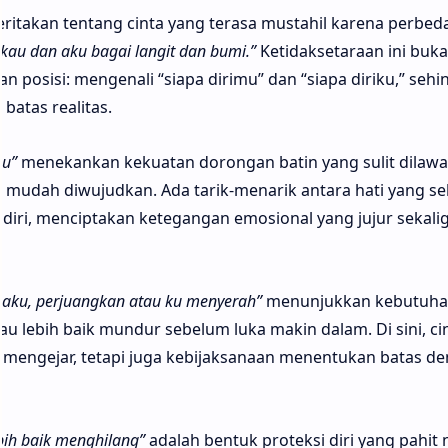
eritakan tentang cinta yang terasa mustahil karena perbed
 kau dan aku bagai langit dan bumi.”
Ketidaksetaraan ini buk
an posisi: mengenali “siapa dirimu” dan “siapa diriku,” seh
batas realitas.
mu”
menekankan kekuatan dorongan batin yang sulit dilawa
 mudah diwujudkan. Ada tarik-menarik antara hati yang se
diri, menciptakan ketegangan emosional yang jujur sekali
 aku, perjuangkan atau ku menyerah”
menunjukkan kebutuha
au lebih baik mundur sebelum luka makin dalam. Di sini, ci
mengejar, tetapi juga kebijaksanaan menentukan batas de
bih baik menghilang”
adalah bentuk proteksi diri yang pahit