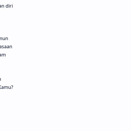
n diri
amun
rasaan
lam
n
 Kamu?