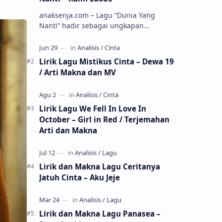
anaksenja.com – Lagu “Dunia Yang
Nanti” hadir sebagai ungkapan
perasaan yang jujur tentang cinta yang
tak selalu bisa dimiliki. Mengangkat
kisah du…
Lirik Lagu Mistikus Cinta – Dewa 19
/ Arti Makna dan MV
Lirik Lagu We Fell In Love In
October – Girl in Red / Terjemahan
Arti dan Makna
Lirik dan Makna Lagu Ceritanya
Jatuh Cinta – Aku Jeje
Lirik dan Makna Lagu Panasea –