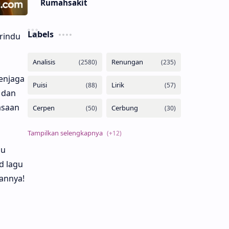
Rumahsakit
Labels
rindu
enjaga
 dan
asaan
lu
 lagu
annya!