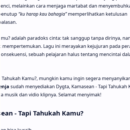
enci, melainkan cara menjaga martabat dan menyembuhka
 penutup
“ku harap kau bahagia”
memperlihatkan ketulusan
balasan.
amu? adalah paradoks cinta: tak sanggup tanpa dirinya, n
tak mempertemukan. Lagu ini merayakan kejujuran pada pe
onsekuensi, sebuah pelajaran halus tentang mencintai da
i Tahukah Kamu?, mungkin kamu ingin segera menyanyika
enja
sudah menyediakan Dygta, Kamasean - Tapi Tahukah
rta musik dan vidio klipnya. Selamat menyimak!
sean - Tapi Tahukah Kamu?
kan bisa kuraih