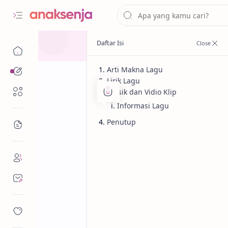
Arti Makna Lagu
Analisis
Lirik Lagu
Renungan
Musik dan Vidio Klip
Informasi Lagu
Penutup
Bacaan
Analisis
Lagu
Beranda
Arti Makna Lag
Dygta, Kamasea