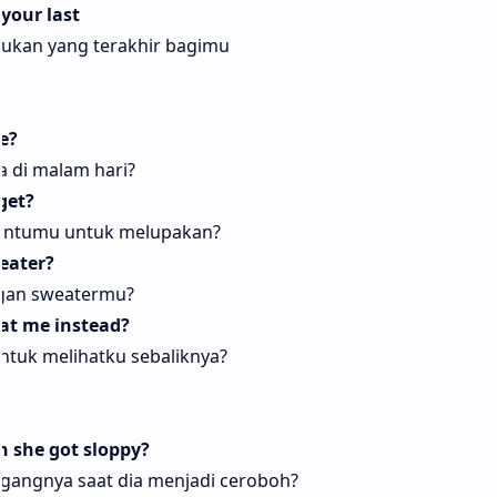
 your last
 bukan yang terakhir bagimu
e?
 di malam hari?
get?
antumu untuk melupakan?
eater?
ngan sweatermu?
 at me instead?
ntuk melihatku sebaliknya?
n she got sloppy?
ngnya saat dia menjadi ceroboh?