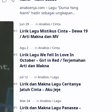
anaksenja.com – Lagu “Dunia Yang
Nanti” hadir sebagai ungkapan
perasaan yang jujur tentang cinta yang
tak selalu bisa dimiliki. Mengangkat
kisah du…
Lirik Lagu Mistikus Cinta – Dewa 19
/ Arti Makna dan MV
Lirik Lagu We Fell In Love In
October – Girl in Red / Terjemahan
Arti dan Makna
Lirik dan Makna Lagu Ceritanya
Jatuh Cinta – Aku Jeje
Lirik dan Makna Lagu Panasea –