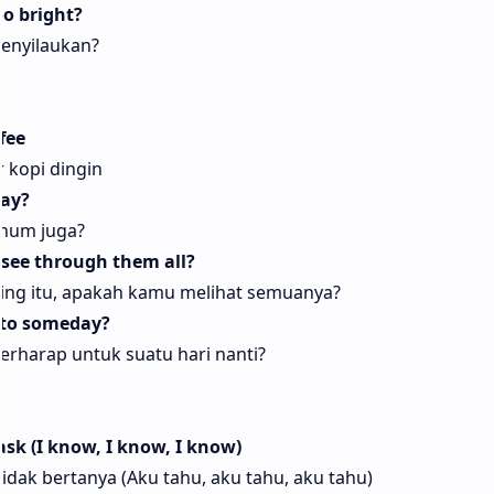
oo bright?
menyilaukan?
fee
 kopi dingin
way?
inum juga?
u see through them all?
ing itu, apakah kamu melihat semuanya?
e to someday?
erharap untuk suatu hari nanti?
t ask (I know, I know, I know)
idak bertanya (Aku tahu, aku tahu, aku tahu)