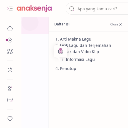
Arti Makna Lagu
Analisis
Lirik Lagu dan Terjemahan
Renungan
Musik dan Vidio Klip
Informasi Lagu
Penutup
Bacaan
Analisis
Cinta
Beranda
Lirik Lagu Did 
Morning? – NIK
Makna