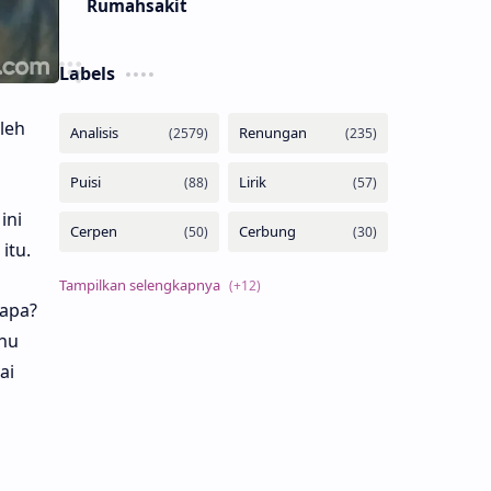
Rumahsakit
Labels
leh
ini
itu.
 apa?
hu
ai