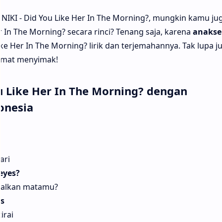
NIKI - Did You Like Her In The Morning?, mungkin kamu jug
r In The Morning? secara rinci? Tenang saja, karena
anakse
ke Her In The Morning? lirik dan terjemahannya. Tak lupa j
lamat menyimak!
ou Like Her In The Morning? dengan
onesia
ari
 eyes?
galkan matamu?
ns
irai