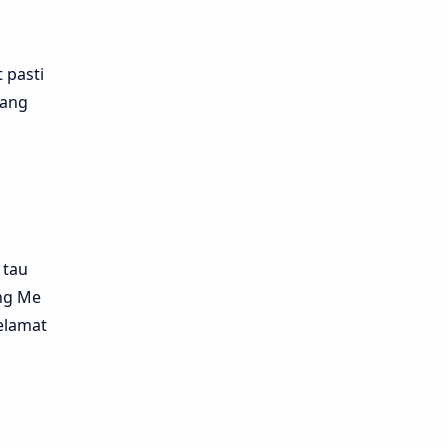
 pasti
rang
 tau
ng Me
Selamat