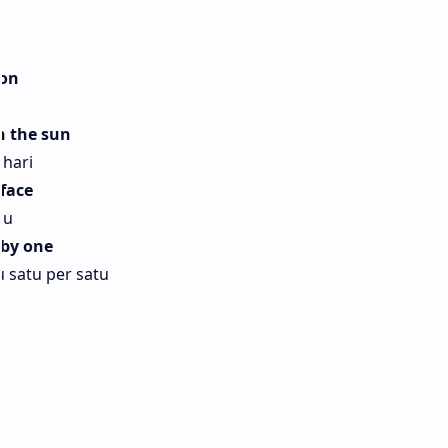
ion
n the sun
ahari
face
mu
 by one
satu per satu