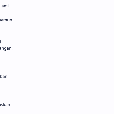
alami.
 namun
g
langan.
rban
askan