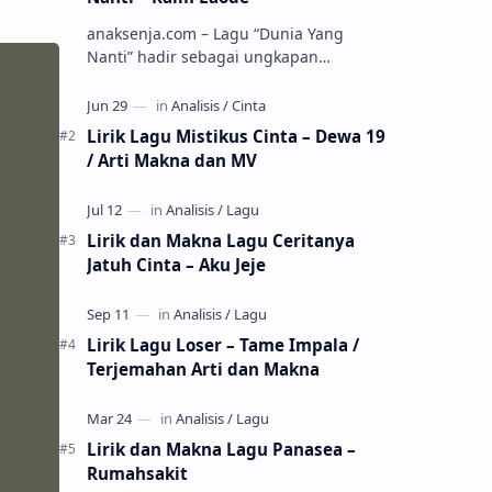
anaksenja.com – Lagu “Dunia Yang
Nanti” hadir sebagai ungkapan
perasaan yang jujur tentang cinta yang
tak selalu bisa dimiliki. Mengangkat
kisah du…
Lirik Lagu Mistikus Cinta – Dewa 19
/ Arti Makna dan MV
Lirik dan Makna Lagu Ceritanya
Jatuh Cinta – Aku Jeje
Lirik Lagu Loser – Tame Impala /
Terjemahan Arti dan Makna
Lirik dan Makna Lagu Panasea –
Rumahsakit