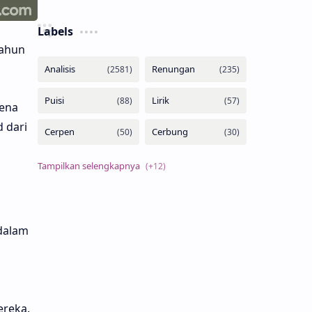
Labels
tahun
rena
 dari
 dalam
ereka.