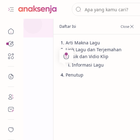
Arti Makna Lagu
Analisis
Lirik Lagu dan Terjemahan
Renungan
Musik dan Vidio Klip
Informasi Lagu
Penutup
Bacaan
Analisis
Kehidupan
Beranda
Lirik Lagu Kool
/ Terjemahan A