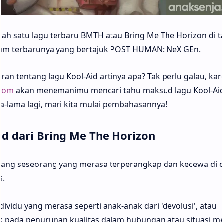
alah satu lagu terbaru BMTH atau Bring Me The Horizon di 
bum terbarunya yang bertajuk POST HUMAN: NeX GEn.
n tentang lagu Kool-Aid artinya apa? Tak perlu galau, ka
.com
akan menemanimu mencari tahu maksud lagu Kool-Aid
a-lama lagi, mari kita mulai pembahasannya!
id dari Bring Me The Horizon
entang seseorang yang merasa terperangkap dan kecewa di
s.
ividu yang merasa seperti anak-anak dari 'devolusi', atau
pada penurunan kualitas dalam hubungan atau situasi m