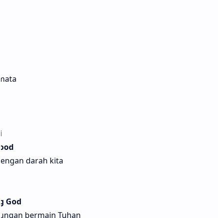
 mata
i
lood
engan darah kita
ng God
ungan bermain Tuhan