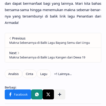
dan dapat bermanfa­at bagi yang lain­nya. Mari kita bahas
bersa­ma-sama hing­ga menemu­kan makna sebe­nar-benar­
nya yang tersembu­nyi di balik lirik lagu Penanti­an dari
Arma­da!