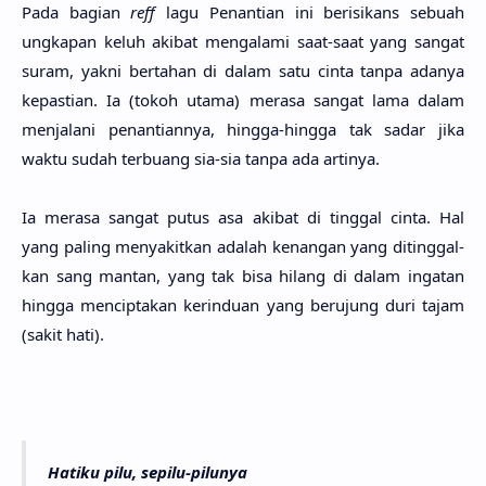
Pada bagi­an
reff
lagu Penanti­an ini berisi­kans sebu­ah
ungka­pan keluh aki­bat mengala­mi saat-saat yang sangat
suram, yakni berta­han di dalam satu cinta tanpa ada­nya
kepasti­an. Ia (tokoh utama) mera­sa sangat lama dalam
menjala­ni penantian­nya, hing­ga-hing­ga tak sadar jika
waktu sudah terbu­ang sia-sia tanpa ada arti­nya.
Ia mera­sa sangat putus asa aki­bat di ting­gal cinta. Hal
yang paling menyakit­kan ada­lah kena­ngan yang ditinggal­
kan sang man­tan, yang tak bisa hilang di dalam inga­tan
hing­ga mencipta­kan kerindu­an yang beru­jung duri tajam
(sakit hati).
Hatiku pilu, sepilu-pilunya