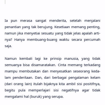
Ia pun mera­sa sangat menderi­ta, sete­lah menjala­ni
penanti­an yang tak beru­jung. Kesetia­an memang pen­ting,
namun jika menyeti­ai sesua­tu yang tidak jelas apa­lah arti­
nya? Hanya membu­ang-buang waktu seca­ra percu­mah
saja.
Namun kemba­li lagi ke prin­sip manu­sia, yang tidak
semua­nya bisa disamarata­kan. Cinta memang terka­dang
mampu membuta­kan dan menyesat­kan seseo­rang keda­
lam penderita­an. Dan, dari berba­gai pengala­man kelam
(dari orang lain) itu­lah bijak­nya kita ambil sisi positif­nya,
begi­tu pula memperlaja­ri sisi negatif­nya agar tidak
mengala­mi hal (buruk) yang seru­pa.