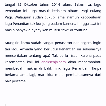
tangal 12 Okto­ber tahun 2014 silam. Selain itu, lagu
Penanti­an ini juga masuk keda­lam album Pagi Pulang
Pagi. Walau­pun sudah cukup lama, namun kepopule­ran
lagu Penanti­an tak kun­jung padam karne­na hing­ga saat ini
masih banyak dinyanyi­kan musi­si
cover
di Youtu­be.
Mung­kin kamu sudah sangat penasa­ran dan sege­ra ingin
tau lagu Arma­da yang berju­dul Penanti­an ini sebenar­nya
mencerita­kan ten­tang apa? Tak perlu risau, kare­na pada
kesempa­tan kali ini
anaksenja.com
akan menemani­mu
membe­dah makna di balik lirik lagu Penanti­an. Tanpa
berla­ma-lama lagi, mari kita mulai pembahasan­nya dari
bait perta­ma!