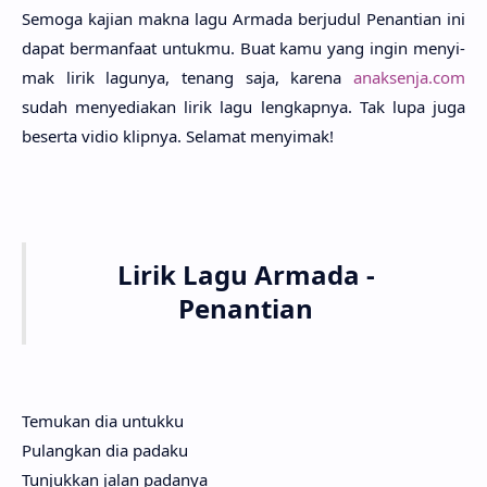
Semo­ga kaji­an makna lagu Arma­da berju­dul Penanti­an ini
dapat bermanfa­at untuk­mu. Buat kamu yang ingin menyi­
mak lirik lagu­nya, tenang saja, kare­na
anaksenja.com
sudah menyedia­kan lirik lagu lengkap­nya. Tak lupa juga
beser­ta vidio klip­nya. Sela­mat menyi­mak!
Lirik Lagu Armada -
Penantian
Temukan dia untukku
Pulangkan dia padaku
Tunjukkan jalan padanya