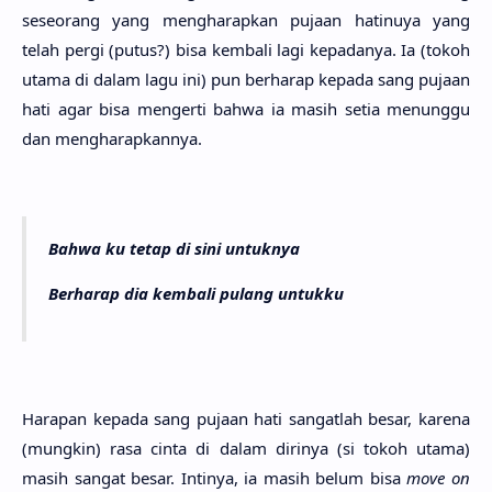
seseo­rang yang mengharap­kan puja­an hatinu­ya yang
telah pergi (putus?) bisa kemba­li lagi kepada­nya. Ia (tokoh
utama di dalam lagu ini) pun berha­rap kepa­da sang puja­an
hati agar bisa menger­ti bahwa ia masih setia menung­gu
dan mengharapkan­nya.
Bahwa ku tetap di sini untuknya
Berharap dia kembali pulang untukku
Hara­pan kepa­da sang puja­an hati sangat­lah besar, kare­na
(mung­kin) rasa cinta di dalam diri­nya (si tokoh utama)
masih sangat besar. Inti­nya, ia masih belum bisa
move on