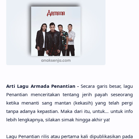
Arti Lagu Arma­da Penanti­an -
Seca­ra garis besar, lagu
Penanti­an mencerita­kan ten­tang jerih payah seseo­rang
keti­ka menan­ti sang man­tan (keka­sih) yang telah pergi
tanpa ada­nya kepasti­an. Maka dari itu, untuk... untuk info
lebih lengkap­nya, sila­kan simak hing­ga akhir ya!
Lagu Penanti­an rilis atau perta­ma kali dipublikasi­kan pada