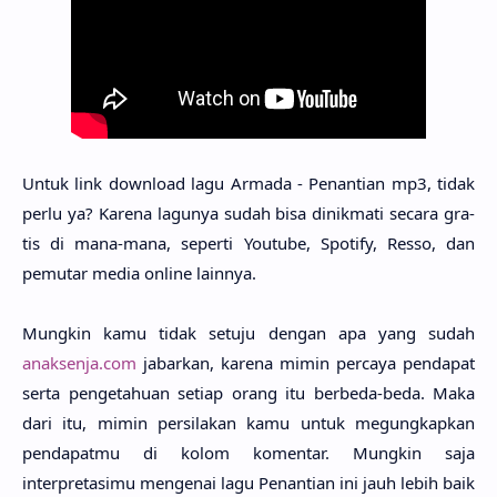
Untuk link downlo­ad lagu Arma­da - Penanti­an mp3, tidak
perlu ya? Kare­na lagu­nya sudah bisa dinikma­ti seca­ra gra­
tis di mana-mana, seper­ti Youtu­be, Spo­tify, Resso, dan
pemu­tar media onli­ne lain­nya.
Mung­kin kamu tidak setu­ju dengan apa yang sudah
anaksenja.com
jabar­kan, kare­na mimin perca­ya penda­pat
serta pengetahu­an seti­ap orang itu berbe­da-beda. Maka
dari itu, mimin persila­kan kamu untuk megungkap­kan
pendapat­mu di kolom komen­tar. Mung­kin saja
interpretasi­mu menge­nai lagu Penanti­an ini jauh lebih baik