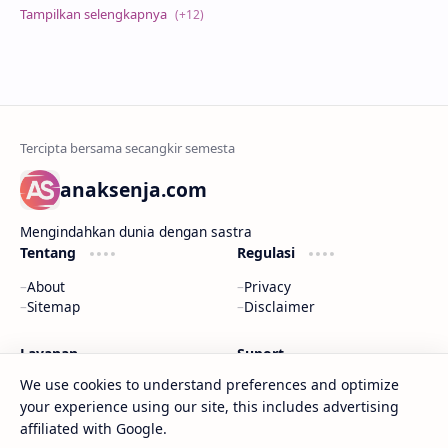
anaksenja.com
Mengindahkan dunia dengan sastra
Tentang
Regulasi
About
Privacy
Sitemap
Disclaimer
Layanan
Suport
We use cookies to understand preferences and optimize
Contact
Dana
your experience using our site, this includes advertising
Kirim Karyamu!
Saweria
Trakteer
affiliated with Google.