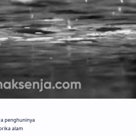
ra penghuninya
orika alam