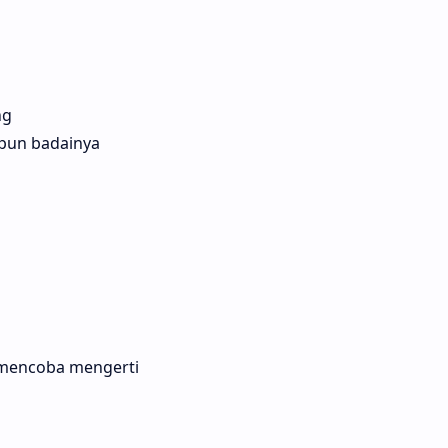
ng
pun badainya
a mencoba mengerti