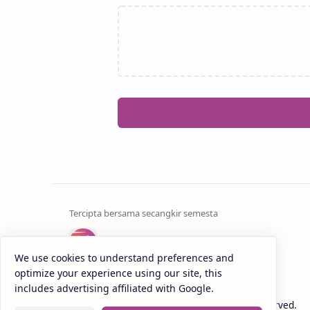
anaksenja.com
We use cookies to understand preferences and
Mengindahkan dunia dengan sastra
optimize your experience using our site, this
includes advertising affiliated with Google.
2020 -
2026
‧
Anak Senja
‧ All rights reserved.
©