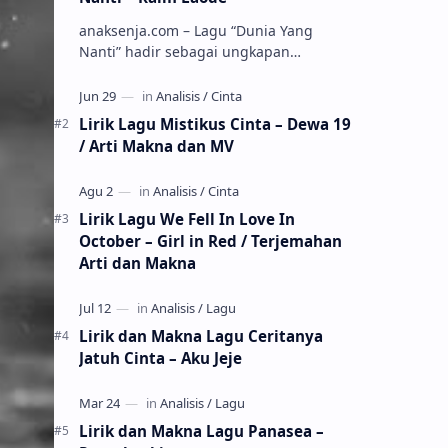
anaksenja.com – Lagu “Dunia Yang
Nanti” hadir sebagai ungkapan
perasaan yang jujur tentang cinta yang
tak selalu bisa dimiliki. Mengangkat
kisah du…
Lirik Lagu Mistikus Cinta – Dewa 19
/ Arti Makna dan MV
Lirik Lagu We Fell In Love In
October – Girl in Red / Terjemahan
Arti dan Makna
Lirik dan Makna Lagu Ceritanya
Jatuh Cinta – Aku Jeje
Lirik dan Makna Lagu Panasea –